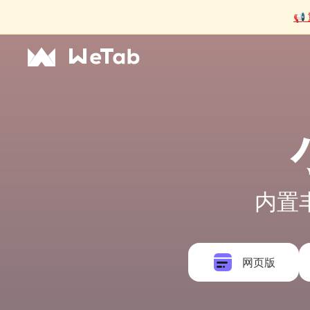
📢
内置
网页版