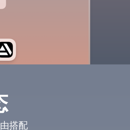
态
由搭配