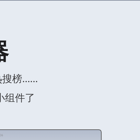
器
搜榜……
小组件了